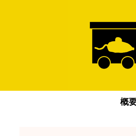
内
容
を
ス
キ
ッ
プ
概