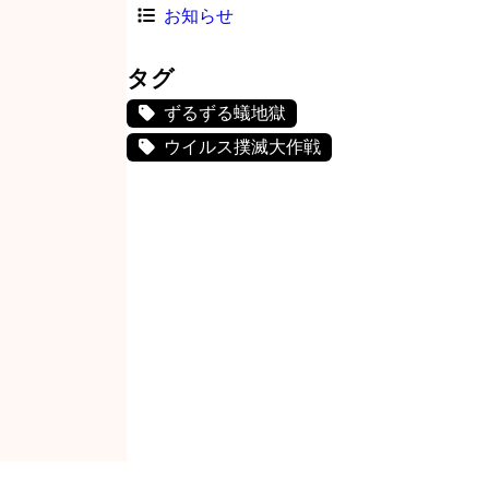
お知らせ
タグ
ずるずる蟻地獄
ウイルス撲滅大作戦