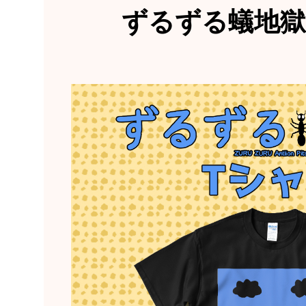
ずるずる蟻地獄