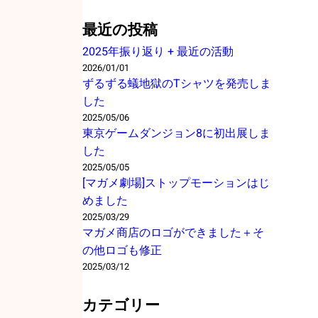
e
た
a
最近の投稿
r
2025年振り返り + 最近の活動
c
2026/01/01
h
ずるずる蟻地獄のTシャツを発売しま
した
2025/05/06
東京ゲームダンジョン8に初出展しま
した
2025/05/05
[マガメ劇場]ストップモーションはじ
めました
2025/03/29
マガメ商店のロゴができました＋そ
の他ロゴも修正
2025/03/12
カテゴリー